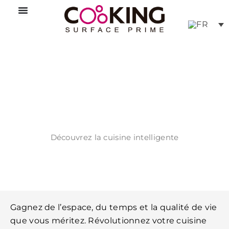
Aller
au
contenu
Surface de cuisson Prime 3.0
La première table de cuisson avec induction
intégrée 100% invisible.
Découvrez la cuisine intelligente
Gagnez de l’espace, du temps et la qualité de vie
que vous méritez. Révolutionnez votre cuisine