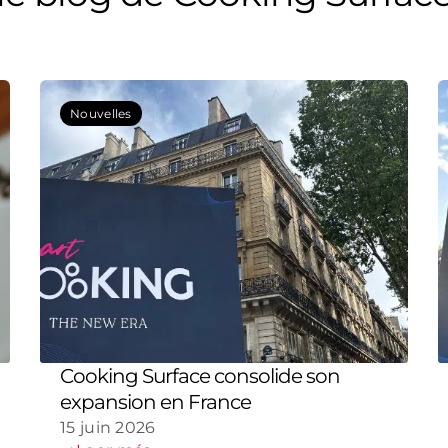
P
P
P
Nouvelles
a
a
a
g
g
g
e
e
e
Cooking Surface consolide son
expansion en France
15 juin 2026