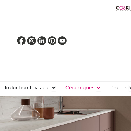
Aller
au
contenu
Ouvrir Induction Invisible
Ouvrir Cérami
O
Induction Invisible
Céramiques
Projets