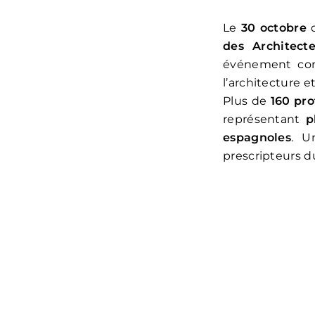
Le
30 octobre
d
des Architec
événement conç
l’architecture 
Plus de
160 pro
représentant
p
espagnoles
. U
prescripteurs 