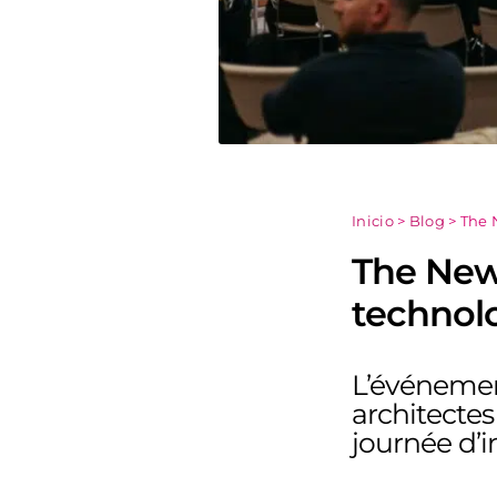
Inicio
>
Blog
>
The 
The New 
technolo
L’événement
architectes
journée d’i