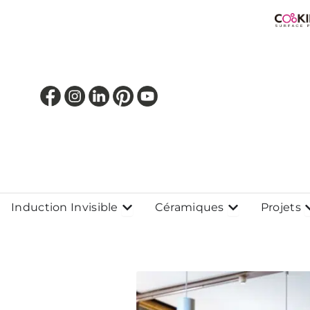
Aller
au
contenu
Ouvrir Induction Invisible
Ouvrir Cérami
O
Induction Invisible
Céramiques
Projets