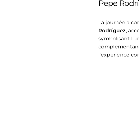
Pepe Rodr
La journée a c
Rodríguez
, ac
symbolisant l’u
complémentaires
l’expérience co