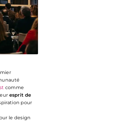
emier
mmunauté
st
comme
leur
esprit de
piration pour
our le design