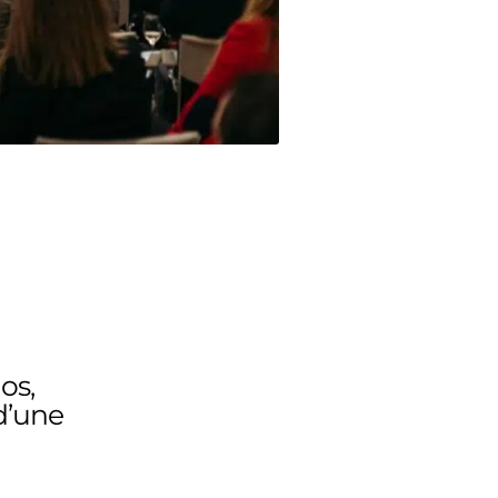
os,
 d’une