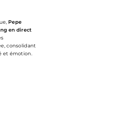
que,
Pepe
ng en direct
es
e, consolidant
é et émotion.