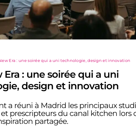
New Era : une soirée qui a uni technologie, design et innovation
Era : une soirée qui a uni
gie, design et innovation
 a réuni à Madrid les principaux studi
 et prescripteurs du canal kitchen lors
nspiration partagée.