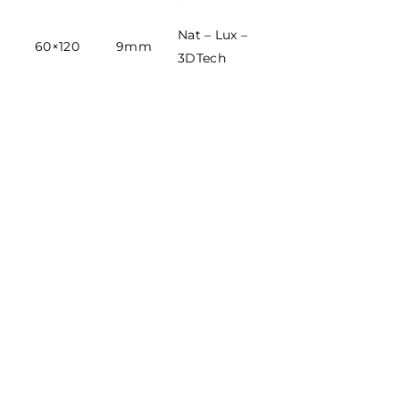
Nat – Lux –
60×120
9mm
3DTech