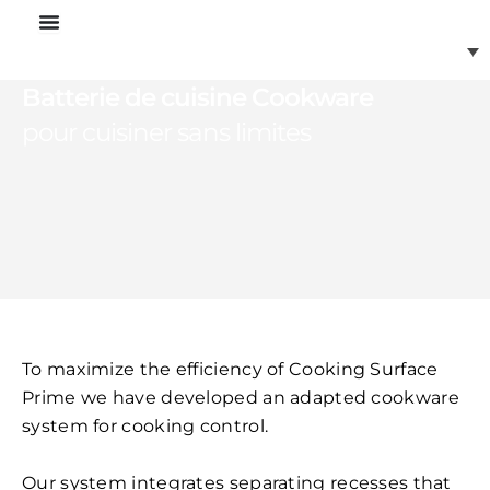
Aller
au
contenu
Batterie de cuisine Cookware
pour cuisiner sans limites
To maximize the efficiency of Cooking Surface
Prime we have developed an adapted cookware
system for cooking control.
Our system integrates separating recesses that