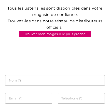
Tous les ustensiles sont disponibles dans votre
magasin de confiance.
Trouvez-les dans notre réseau de distributeurs
officiels :
Trouver mon magasin le plus proche
Remplissez le formulaire ci-dessous et nous
vous contacterons.
N
o
m
*
A
T
d
é
r
l
e
é