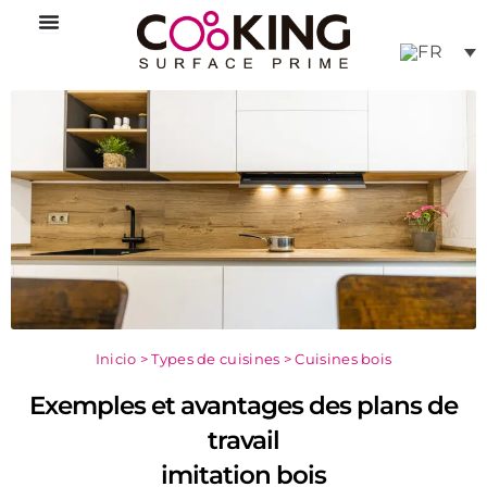
Aller
au
contenu
Inicio
>
Types de cuisines
>
Cuisines bois
Exemples et avantages des plans de
travail
imitation bois