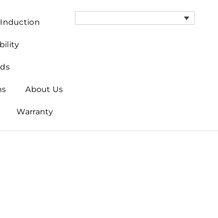
e Induction
ility
ds
ns
About Us
Warranty
 Customer service