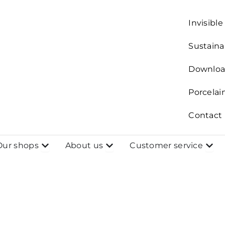
Invisibl
Sustainab
Downloa
Porcelai
Contact
Open Our shops
Open About us
Open
Our shops
About us
Customer service