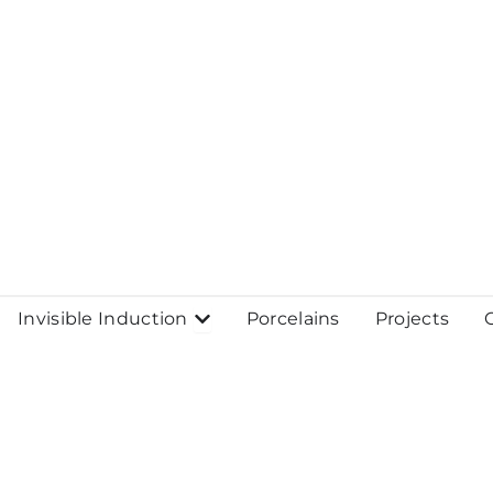
Skip
to
content
Open Invisible Induction
Invisible Induction
Porcelains
Projects