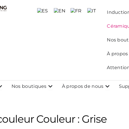
Induction
Céramiq
Nos bout
À propos
Attention
ques
uvrir Projets
Ouvrir Nos boutiques
Ouvrir À p
Nos boutiques
À propos de nous
Supp
couleur Couleur : Grise