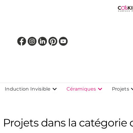
Aller
au
contenu
Ouvrir Induction Invisible
Ouvrir Cérami
O
Induction Invisible
Céramiques
Projets
Projets dans la catégorie 