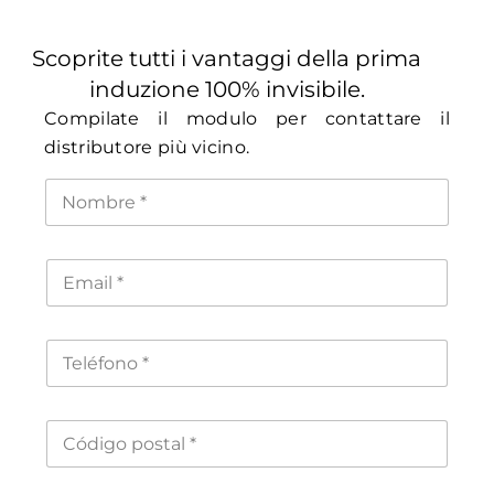
Scoprite tutti i vantaggi della prima
induzione 100% invisibile.
Compilate il modulo per contattare il
distributore più vicino.
N
o
m
b
r
C
e
o
*
r
r
e
T
o
e
e
l
l
é
e
f
C
c
o
ó
t
n
d
r
o
i
ó