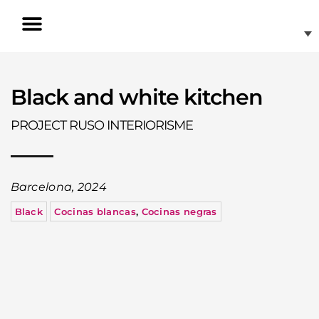
Skip
to
content
Invisible Induction
Black and white kitchen
PROJECT RUSO INTERIORISME
Barcelona, 2024
Black
Cocinas blancas
,
Cocinas negras