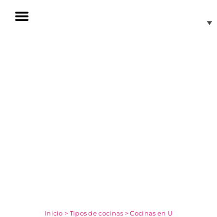
Skip
to
content
Invisible Induction
Inicio
>
Tipos de cocinas
>
Cocinas en U