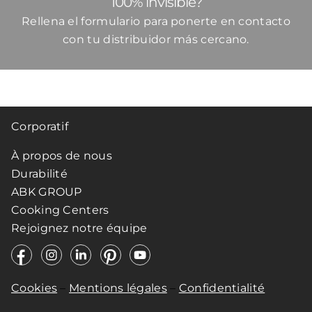
100% invisible?
Rellena el formulario para ponerte en contacto
con tu distribuidor más cercano.
Corporatif
À propos de nous
Durabilité
ABK GROUP
Cooking Centers
Rejoignez notre équipe
Cookies
–
Mentions légales
–
Confidentialité