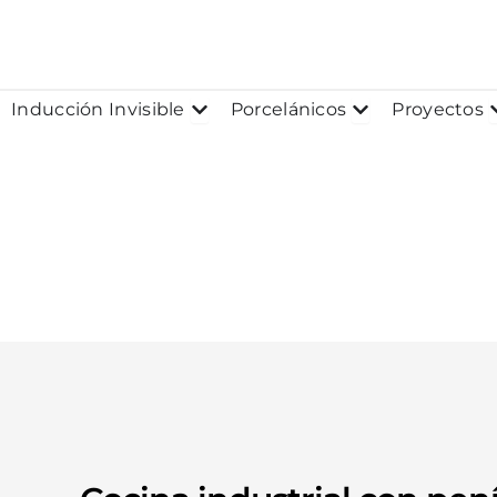
Ir
al
contenido
Abrir Inducción Invisible
Abrir Porcelánic
Inducción Invisible
Porcelánicos
Proyectos