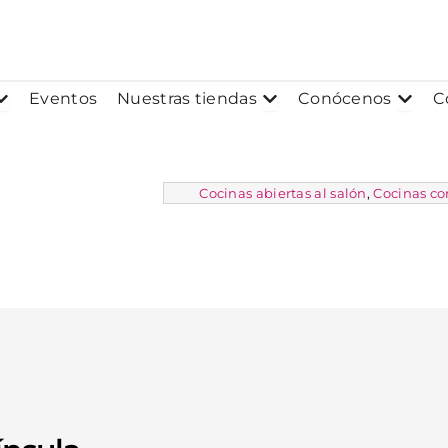
os
Abrir Proyectos
Abrir Nuestras tiendas
Abrir
Eventos
Nuestras tiendas
Conócenos
C
Cocinas abiertas al salón
,
Cocinas co