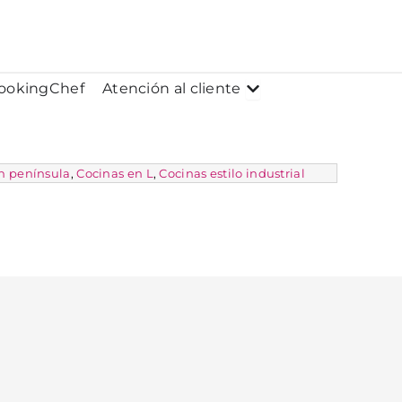
 Conócenos
Abrir Atención al clie
ookingChef
Atención al cliente
n península
,
Cocinas en L
,
Cocinas estilo industrial