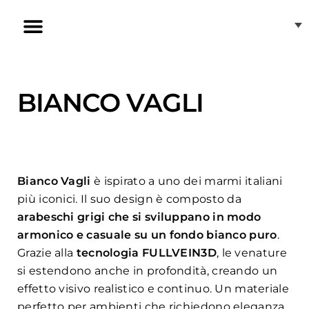
Vai
al
contenuto
[CAT] Induzione invisibile
[CAT] Gres porcellanato ABKSTONE
Nuestras tiendas
Atención al cliente
Fregaderos de cocina
Cocinas en forma de U
Cocinas en forma de L
Cocinas con isla
Cocinas con península
Cocinas modernas
BIANCO VAGLI
Bianco Vagli
è ispirato a uno dei marmi italiani
più iconici. Il suo design è composto da
arabeschi grigi che si sviluppano in modo
armonico e casuale su un fondo bianco puro
.
Grazie alla
tecnologia FULLVEIN3D
, le venature
si estendono anche in profondità, creando un
effetto visivo realistico e continuo. Un materiale
perfetto per ambienti che richiedono eleganza,