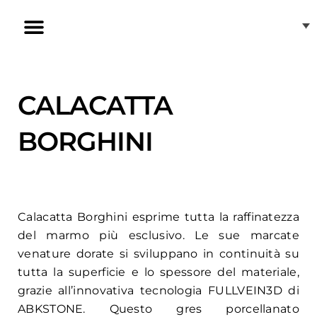
Vai
al
contenuto
[CAT] Induzione invisibile
[CAT] Gres porcellanato ABKSTONE
Nuestras tiendas
Atención al cliente
Fregaderos de cocina
Cocinas en forma de U
Cocinas en forma de L
Cocinas con isla
Cocinas con península
Cocinas modernas
CALACATTA
BORGHINI
Calacatta Borghini esprime tutta la raffinatezza
del marmo più esclusivo. Le sue marcate
venature dorate si sviluppano in continuità su
tutta la superficie e lo spessore del materiale,
grazie all’innovativa tecnologia FULLVEIN3D di
ABKSTONE. Questo gres porcellanato