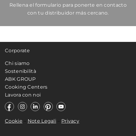
Rellena el formulario para ponerte en contacto
con tu distribuidor más cercano.
Corporate
Chi siamo
Sostenibilità
ABK GROUP
Cooking Centers
Lavora con noi
Cookie
–
Note Legali
–
Privacy