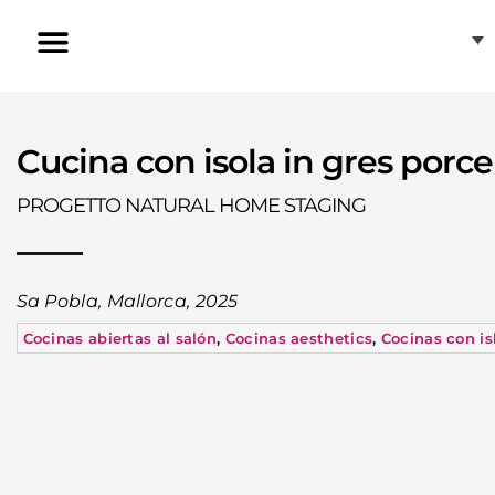
Vai
al
contenuto
[CAT] Induzione invisibile
[CAT] Gres porcellanato ABKSTONE
Nuestras tiendas
Atención al cliente
Fregaderos de cocina
Cocinas en forma de U
Cocinas en forma de L
Cocinas con isla
Cocinas con península
Cocinas modernas
Cucina con isola in gres porce
PROGETTO NATURAL HOME STAGING
Sa Pobla, Mallorca, 2025
Cocinas abiertas al salón
,
Cocinas aesthetics
,
Cocinas con is