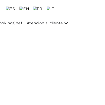
 Conócenos
Abrir Atención al clie
ookingChef
Atención al cliente