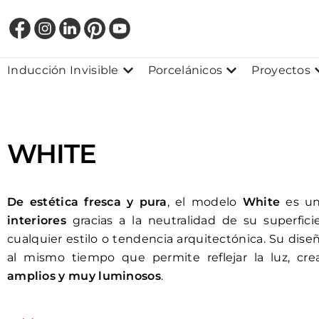
Ir
al
contenido
Abrir Inducción Invisible
Abrir Porcelánic
Inducción Invisible
Porcelánicos
Proyectos
WHITE
De
estética fresca y pura
, el modelo
White
es u
interiores
gracias a la neutralidad de su superfic
cualquier estilo o tendencia arquitectónica. Su diseño
al mismo tiempo que permite reflejar la luz, cr
amplios y muy luminosos
.