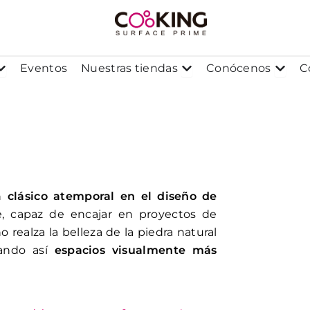
os
Abrir Proyectos
Abrir Nuestras tiendas
Abrir
Eventos
Nuestras tiendas
Conócenos
C
n
clásico atemporal en el diseño de
ie, capaz de encajar en proyectos de
 realza la belleza de la piedra natural
eando así
espacios visualmente más