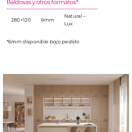
Baldosas y otros formatos*
Natural –
280×120
6mm
Lux
*6mm disponible bajo pedido