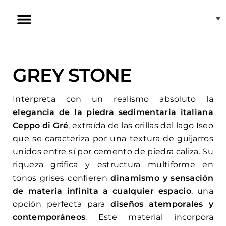
Ir
al
contenido
Inducción Invisible
Nuestras tiendas
Atención al cliente
GREY STONE
Interpreta con un realismo absoluto la
elegancia de la piedra sedimentaria italiana
Ceppo di Gré
, extraída de las orillas del lago Iseo
que se caracteriza por una textura de guijarros
unidos entre sí por cemento de piedra caliza. Su
riqueza gráfica y estructura multiforme en
tonos grises confieren
dinamismo y sensación
de materia infinita a cualquier espacio
, una
opción perfecta para
diseños atemporales y
contemporáneos
. Este material incorpora