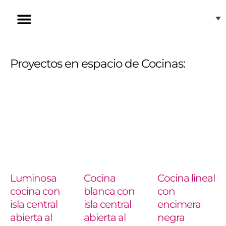
Ir
al
contenido
Inducción Invisible
Nuestras tiendas
Atención al cliente
Proyectos en espacio de Cocinas:
Luminosa
Cocina
Cocina lineal
cocina con
blanca con
con
isla central
isla central
encimera
abierta al
abierta al
negra