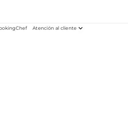
 Conócenos
Abrir Atención al clie
ookingChef
Atención al cliente