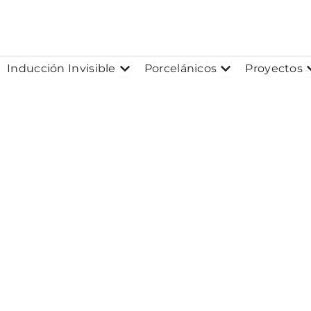
Ir
al
contenido
Abrir Inducción Invisible
Abrir Porcelánic
Inducción Invisible
Porcelánicos
Proyectos