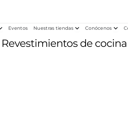
os
Abrir Proyectos
Abrir Nuestras tiendas
Abrir
Eventos
Nuestras tiendas
Conócenos
C
Revestimientos de cocina