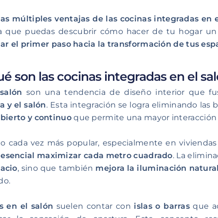
las múltiples ventajas de las cocinas integradas en e
ra que puedas descubrir cómo hacer de tu hogar un l
ar el primer paso hacia la transformación de tus esp
é son las cocinas integradas en el sa
 salón
son una tendencia de diseño interior que fu
a y el salón
. Esta integración se logra eliminando las b
bierto y continuo
que permite una mayor interacción 
lto cada vez más popular, especialmente en viviend
 esencial maximizar cada metro cuadrado
. La elimin
acio
, sino que también
mejora la iluminación natural
do.
s en el salón
suelen contar con
islas o barras
que ac