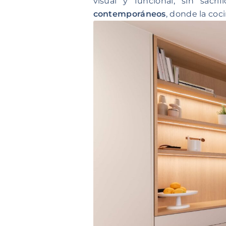
visual y funcional, sin sacr
contemporáneos
, donde la coc