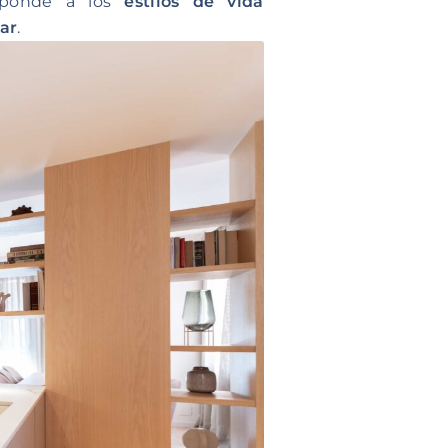
responde a los
estilos de vida
gar
.