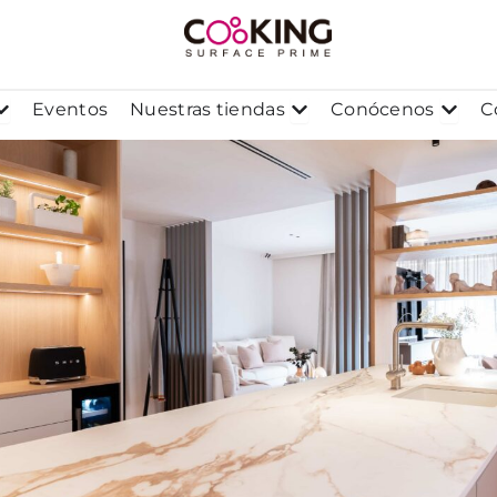
os
Abrir Proyectos
Abrir Nuestras tiendas
Abrir
Eventos
Nuestras tiendas
Conócenos
C