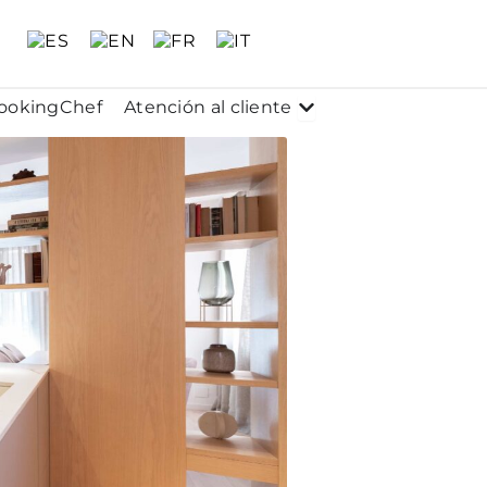
 Conócenos
Abrir Atención al clie
ookingChef
Atención al cliente