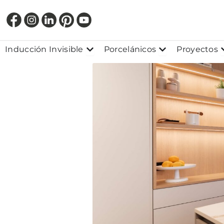
Ir
al
contenido
Abrir Inducción Invisible
Abrir Porcelánic
Inducción Invisible
Porcelánicos
Proyectos