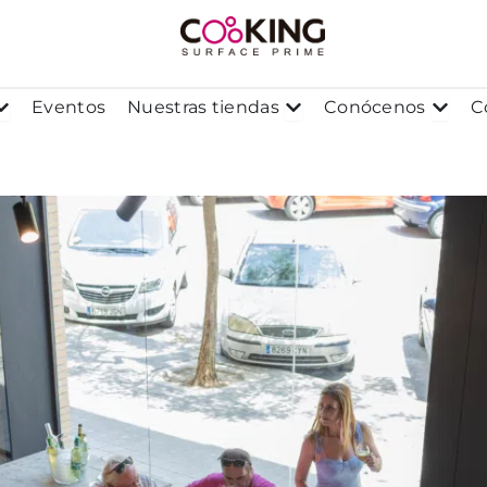
os
Abrir Proyectos
Abrir Nuestras tiendas
Abrir
Eventos
Nuestras tiendas
Conócenos
C