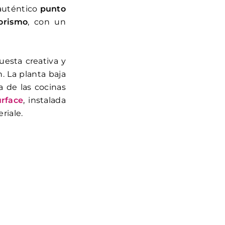
 auténtico
punto
orismo
, con un
esta creativa y
. La planta baja
a de las cocinas
urface
, instalada
riale.