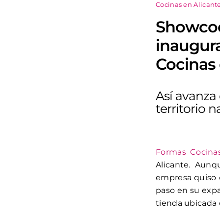
Cocinas en Alicante
Showcook
inaugur
Cocinas 
Así avanza 
territorio n
Formas Cocina
Alicante. Aunq
empresa quiso c
paso en su expan
tienda ubicada e