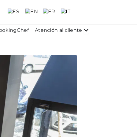
 Conócenos
Abrir Atención al clie
ookingChef
Atención al cliente