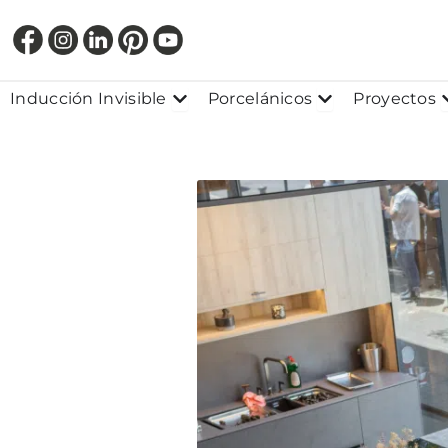
Ir
al
contenido
Abrir Inducción Invisible
Abrir Porcelánic
Inducción Invisible
Porcelánicos
Proyectos