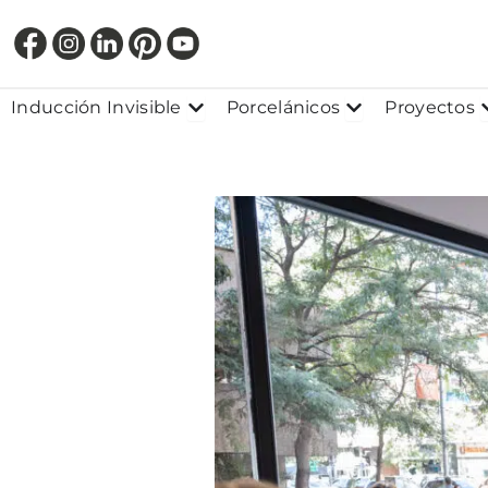
Ir
al
contenido
Abrir Inducción Invisible
Abrir Porcelánic
Inducción Invisible
Porcelánicos
Proyectos