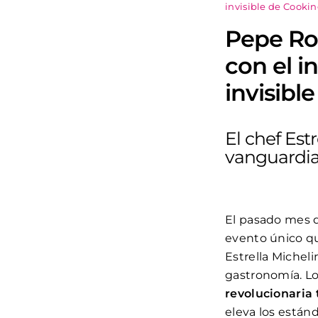
invisible de Cooki
Pepe Ro
con el i
invisibl
El chef Est
vanguardia
El pasado mes 
evento único qu
Estrella Michel
gastronomía. Lo
revolucionaria
eleva los están