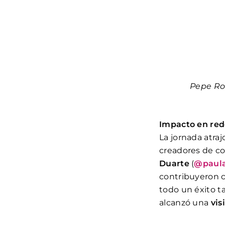
Pepe Ro
Impacto en rede
La jornada atra
creadores de 
Duarte
(
@paula
contribuyeron c
todo un éxito t
alcanzó una
vis