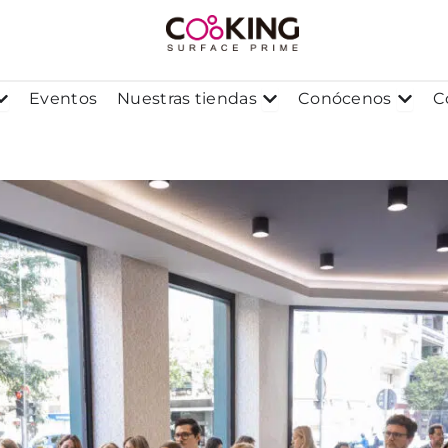
os
Abrir Proyectos
Abrir Nuestras tiendas
Abrir
Eventos
Nuestras tiendas
Conócenos
C