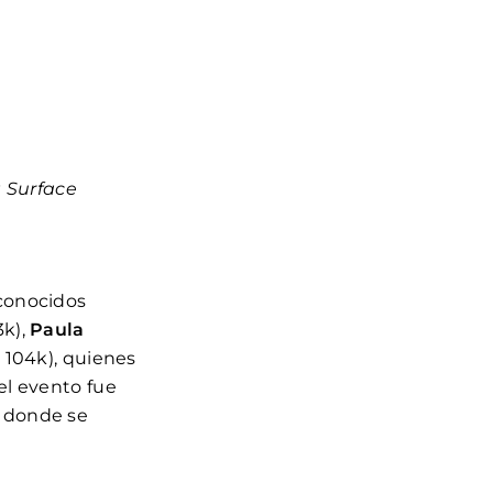
 Surface
econocidos
3k),
Paula
, 104k), quienes
el evento fue
a donde se