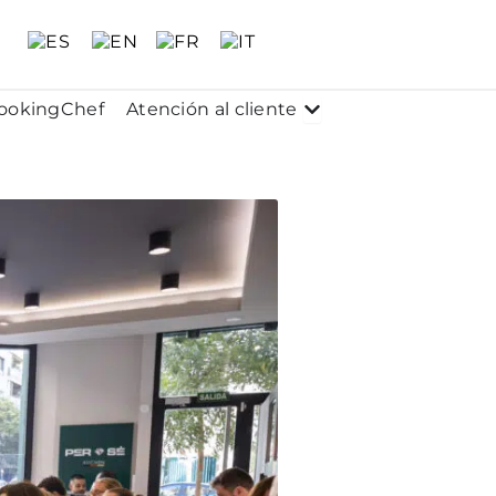
 Conócenos
Abrir Atención al clie
ookingChef
Atención al cliente