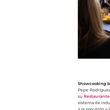
Showcooking b
Pepe Rodríguez,
su
Restaurante 
sistema de induc
a la precisión y