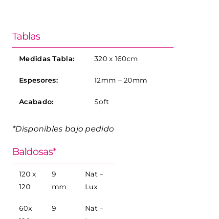
Tablas
Medidas Tabla:
320 x 160cm
Espesores:
12mm – 20mm
Acabado:
Soft
*Disponibles bajo pedido
Baldosas*
120 x
9
Nat –
120
mm
Lux
60x
9
Nat –