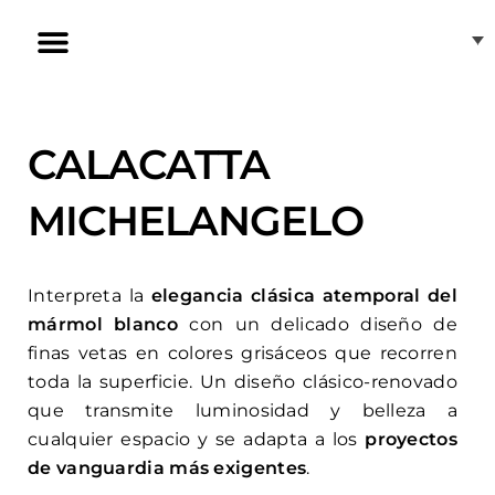
Ir
al
contenido
Inducción Invisible
Nuestras tiendas
Atención al cliente
CALACATTA
MICHELANGELO
Interpreta la
elegancia clásica atemporal del
mármol blanco
con un delicado diseño de
finas vetas en colores grisáceos que recorren
toda la superficie. Un diseño clásico-renovado
que transmite luminosidad y belleza a
cualquier espacio y se adapta a los
proyectos
de vanguardia más exigentes
.