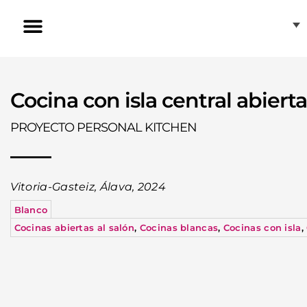
Ir
al
contenido
Inducción Invisible
Nuestras tiendas
Atención al cliente
Cocina con isla central abierta
PROYECTO PERSONAL KITCHEN
Vitoria-Gasteiz, Álava, 2024
Blanco
Cocinas abiertas al salón
,
Cocinas blancas
,
Cocinas con isla
,