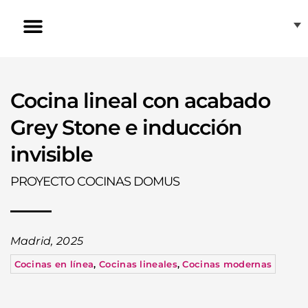
Ir
al
contenido
Inducción Invisible
Nuestras tiendas
Atención al cliente
Cocina lineal con acabado
Grey Stone e inducción
invisible
PROYECTO COCINAS DOMUS
Madrid, 2025
Cocinas en línea
,
Cocinas lineales
,
Cocinas modernas